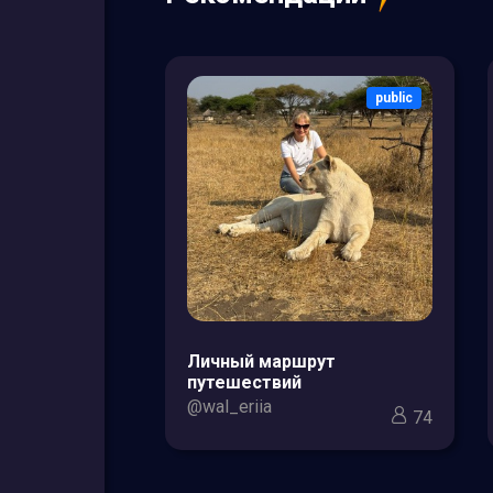
public
public
зоры товаров
Личный маршрут
кс для мам и
путешествий
@wal_eriia
74
3