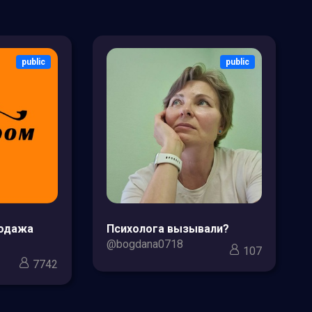
public
public
родажа
Психолога вызывали?
@bogdana0718
107
7742