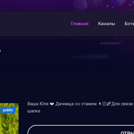
Главная
Каналы
Бот
p
Ваша Юля ❤️ Дачница со стажем 👩🏻‍🌾Для связи
public
шапке.
ОТРЫ