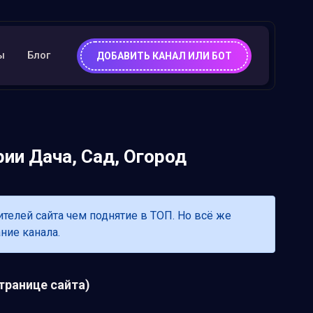
ы
Блог
ДОБАВИТЬ КАНАЛ ИЛИ БОТ
рии Дача, Сад, Огород
лей сайта чем поднятие в ТОП. Но всё же
ние канала.
транице сайта)