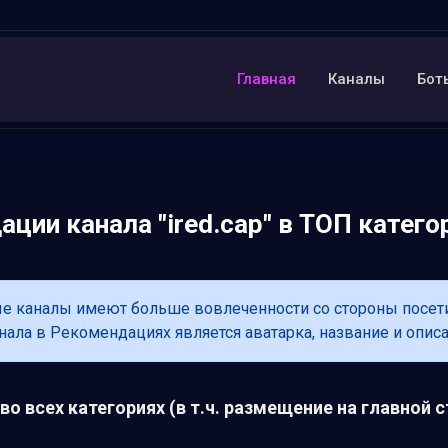
Главная
Каналы
Бот
ции канала "ired.cap" в ТОП катего
каналы имеют больше вовлеченности со стороны посетите
ла в Рекомендациях является аватарка, название и описа
о всех категориях (в т.ч. размещение на главной с