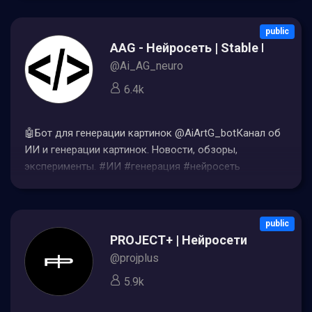
ШАПКЕ #ИИ #нейросети #нейросеть #ai #IT
public
AAG - Нейросеть | Stable Diffusio
@Ai_AG_neuro
6.4k
🤖Бот для генерации картинок @AiArtG_botКанал об
ИИ и генерации картинок. Новости, обзоры,
эксперименты. #ИИ #генерация #нейросеть
#midjourney #stablediffusion
public
PROJECT+ | Нейросети
@projplus
5.9k