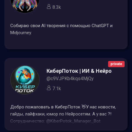
8.3k
Собираю свои AI творения с помощью ChatGPT и
Midjourney.
private
КиберПоток | ИИ & Нейросети
@c9VJPKb4kqs4MjQy
7.1k
Добро пожаловать в КиберПоток 👋У нас новости,
гайды, лайфхаки, юмор по Нейросетям. А у вас ?!
Сотрудничество: @KiberPotok_Manager_Bot
Обучение:@Kiber_Training_bot Ссылка для друзей: В