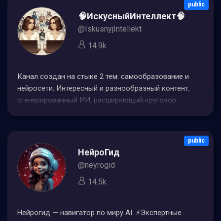
public
🧠ИскусныйИнтеллект🧠
@IskusnyjIntellekt
14.9k
Канал создан на стыке 2 тем: самообразование и
нейросети. Интересный и разнообразный контент,
сгенерированный ИИ, расширяющий кругозор
читателей. Админ: @Nino_Kum По рекламе :
@DiggsaleСсылка для голосования в шапке
public
НейроГид
@neyrogid
14.5k
Нейрогид — навигатор по миру AI. ⚡Экспертные