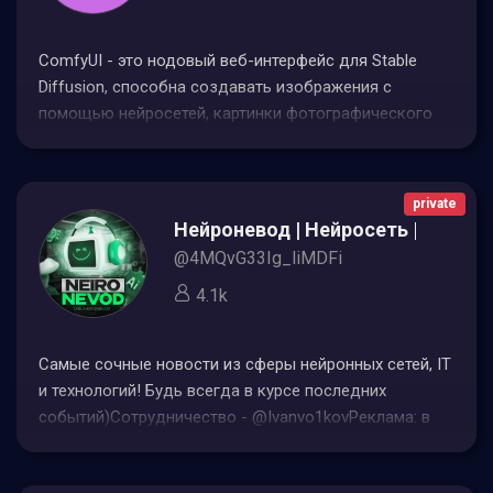
ComfyUI - это нодовый веб-интерфейс для Stable
Diffusion, способна создавать изображения с
помощью нейросетей, картинки фотографического
качества а так же арт рисунки. По вопросам рекламы
@alanhest
private
Нейроневод | Нейросеть | ChatGPT
@4MQvG33Ig_liMDFi
4.1k
Самые сочные новости из сферы нейронных сетей, IT
и технологий! Будь всегда в курсе последних
событий)Сотрудничество - @Ivanvo1kovРеклама: в
шапке. Бот с нейросетями -ссылка в шапке. Наш сайт
-ссылка в шапке