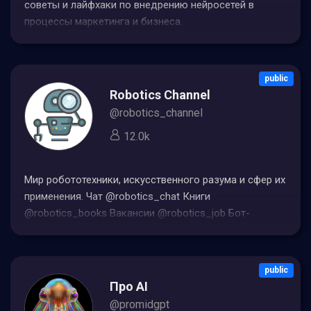
советы и лайфхаки по внедрению нейросетей в
процессы маркетинга и бизнеса.
⚡Промтинжиниринг.⚡Бесплатное обучение.Курс по
нейросетям - ссылка в шапке Сотрудничество
@yulija1025
public
Robotics Channel
@robotics_channel
12.0k
Мир робототехники, искусственного разума и сфер их
применения. Чат @robotics_chat Книги
@robotics_books Вакансии @robotics_job Бот-
ассистент @robotics_bot Вопросы по рекламе
@wtfblum Админ: @Goodlark
public
Про AI
@promidgpt