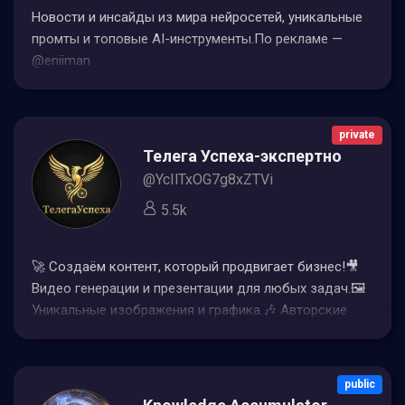
Новости и инсайды из мира нейросетей, уникальные
промты и топовые AI-инструменты.По рекламе —
@eniiman
private
Телега Успеха-экспертно-развл
@YcIlTxOG7g8xZTVi
5.5k
🚀 Создаём контент, который продвигает бизнес!🎥
Видео генерации и презентации для любых задач.🖼️
Уникальные изображения и графика.🎶 Авторские
песни и треки под бренд.📱 Ведение соцсетей🎨
Графический дизайн и фирменный стиль.💻 Онлайн
обучение
public