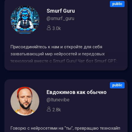
public
Smurf Guru
@smurf_guru
3.0k
Присоединяйтесь к нам и откройте для себя
захватывающий мир нейросетей и передовых
технологий вместе с Smurf Guru! Чат бот Smurf GPT:
@Smurfguru_robot По всем вопросам: @Hitchcockk
public
Евдокимов как обычно
@ltunevibe
2.8k
Говорю с нейросетями на "ты", превращаю технохайп