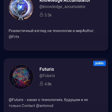
Knowledge Accumulator
@knowledge_accumulator
5.5k
Реалистичный взгляд на технологии и мирAuthor:
@Fritx
public
Futuris
@Futuris
4.8k
@Futuris - канал о технологиях, будущем и не
только.Contact @antonod