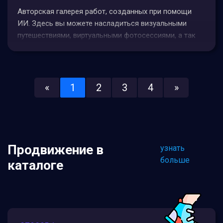
Авторская галерея работ, созданных при помощи
ИИ. Здесь вы можете насладиться визуальными
путешествиями, виртуальными фотосессиями, а так
же получить информацию о работе с разными
нейросетями.Нейро-фотограф
@margo4kasТех.специалист @elzar_irgatov
«
1
2
3
4
»
Продвижение в
узнать
больше
каталоге