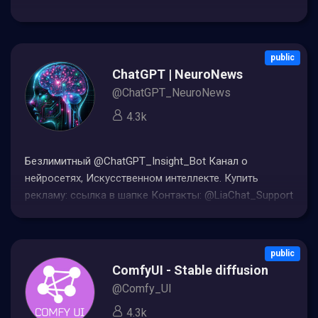
public
ChatGPT | NeuroNews
@ChatGPT_NeuroNews
4.3k
Безлимитный @ChatGPT_Insight_Bot Канал о
нейросетях, Искусственном интеллекте. Купить
рекламу: ссылка в шапке Контакты: @LiaChat_Support
public
ComfyUI - Stable diffusion - Genera
@Comfy_UI
4.3k