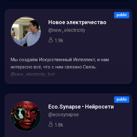
public
Новое электричество
@new_electricity
1.9k
Мы создаём Искусственный Интеллект, и нам
интересно всё, что с ним связано.Связь:
@new_electricity_bot
public
Eco.Synapse • Нейросети
@ecosynapse
1.8k