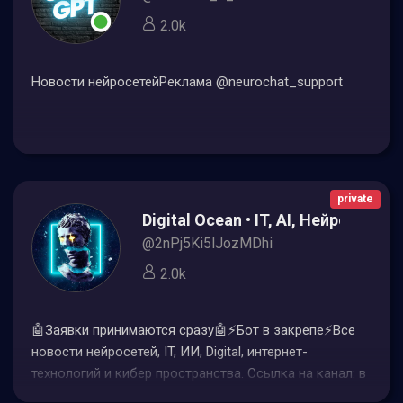
2.0k
Новости нейросетейРеклама @neurochat_support
private
Digital Ocean • IT, AI, Нейросети
@2nPj5Ki5lJozMDhi
2.0k
🤖Заявки принимаются сразу🤖⚡️Бот в закрепе⚡️Все
новости нейросетей, IT, ИИ, Digital, интернет-
технологий и кибер пространства. Ссылка на канал: в
шапке По рекламе: @RecFlash