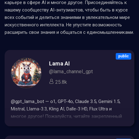
карьере в сфере AI и многое другое. Присоединяйтесь к
нашему сообществу AI-энтузиастов, чтобы быть в курсе
всех событий и делиться знаниями в увлекательном мире
искусственного интеллекта. Не упустите возможность
расширить свои знания и общаться с единомышленниками.
public
Lama AI
@lama_channel_gpt
25.8k
@gpt_lama_bot — o1, GPT-4o, Claude 3.5, Gemini 1.5,
Mistral, Llama-3.3, Kling AI, Dalle-3 HD, Flux Ultra и
многое другое! Пожалуйста, читайте закрепленный
пост перед использованием. Вопросы:
@keeper_of_the_comp Реклама: @unwallker