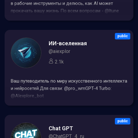
в рабочие инструменты и делюсь, как AI может
прокачать вашу жизнь По всем вопросам - @ltune
public
ИИ-вселенная
@aiexplor
2.1k
Ваш путеводитель по миру искусственного интеллекта
и нейросетей.Для связи: @pro_wmGPT-4 Turbo:
@AIexplore_bot
public
Chat GPT
@ChatGPT_4_ru