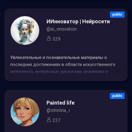
@Zappusik Реклама/сотрудничество → @klerksenya
public
ИИнноватор | Нейросети и IT
@ai_nnovation
329
Увлекательные и познавательные материалы о
последних достижениях в области искусственного
интеллекта, интересные дискуссии, аналитика и
многое другое.По вопросам сотрудничества:
@cuhamster.
public
Painted life
@strelina_i
237