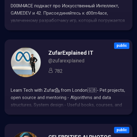
D00M4ACE подкаст про Искусственный Интеллект,
GAMEDEV и 42. Присоединяйтесь к d00m4ace,
увлеченному разработчику игр, который погружается
в запутанный мир создания 2D MMORPG с помощью
программирования на чистом языке C.
public
ZufarExplained IT
@zufarexplained
782
Learn Tech with Zufar💁 from London🇬🇧- Pet projects,
open source and mentoring.- Algorithms and data
structures, System design.- Useful books, courses, and
articles.- News and memes from the world of Tech.
@lucky_1uck
public