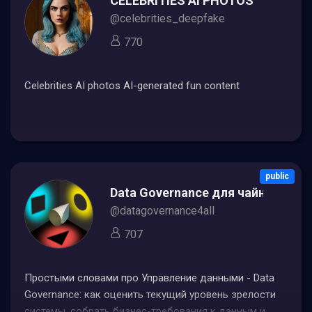
CELEBRITIES AI PHOTOS
@celebrities_deepfake
770
Celebrities AI photos AI-generated fun content
public
Data Governance для чайников
@datagovernance4all
707
Простыми словами про Управление данными - Data
Governance: как оценить текущий уровень зрелости
системы, собрать бизнес-требования к данным и