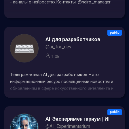
- каналы о нейросетях.Контакты: @neiro_manager
public
AI для разработчиков
@ai_for_dev
1.0k
Телеграм-канал AI для разработчиков – это
информационный ресурс посвященный новостям и
обновлениям в сфере искусственного интеллекта и
машинного обучения Он предоставляет
разработчикам полезные материалы обучающие
статьи гайды и обсуждения последних тенденций в
public
индустрии AI
AI-Экспериментариум | ИИ для р
@AI_Experimentarium