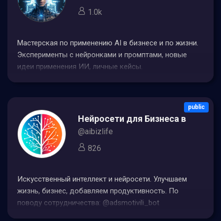
1.0k
Мастерская по применению AI в бизнесе и по жизни.
Эксперименты с нейронками и промптами, новые
идеи применения ИИ, личные кейсы.
Присоединяйтесь к экспериментам!Материал нельзя
копировать без указания автора.По вопросам
сотрудничества @NataCost
public
Нейросети для Бизнеса в Жизни
@aibizlife
826
Искусственный интеллект и нейросети. Улучшаем
жизнь, бизнес, добавляем продуктивность. По
поводу сотрудничества: @adsmotivili_bot