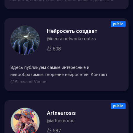
соблюдать их качество, стать Data Driven компанией
Связаться с автором: info@dg4all.ru
public
Нейросеть создает
@neuralnetworkcreates
608
Здесь публикуем самые интересные и
невообразимые творение нейросетей .Контакт
@AlexsandrVance
public
Artneurosis
@artneurosis
587