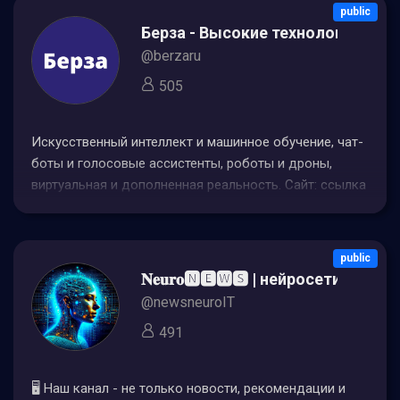
шапке
public
Берза - Высокие технологии
@berzaru
505
Искусственный интеллект и машинное обучение, чат-
боты и голосовые ассистенты, роботы и дроны,
виртуальная и дополненная реальность. Сайт: ссылка
в шапке По всем вопросам: @klylex
public
𝐍𝐞𝐮𝐫𝐨🅽🅴🆆🆂 | нейросети IT
@newsneuroIT
491
🖥 Наш канал - не только новости, рекомендации и