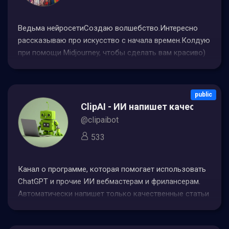
Ведьма нейросетиСоздаю волшебство.Интересно
рассказываю про искусство с начала времен.Колдую
при помощи Midjourney, чтобы сделать вам красиво)
Обнимаю на ночь.Вопросы и предложения -
@Ne_tak_tochno
public
ClipAI - ИИ напишет качественны
@clipaibot
533
Канал о программе, которая помогает использовать
ChаtGРТ и прочие ИИ вебмастерам и фрилансерам.
Автоматически напишет только качественные статьи
на ваш сайт. Администратор - @a1exmurzЧат -
@clipai_chatКупить - @clipai_bot Сайт - сыслка в