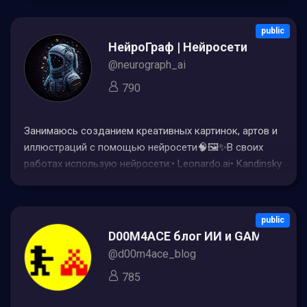
public
НейроГраф | Нейросети
@neurograph_ai
790
Занимаюсь созданием креативных картинок, артов и
иллюстраций с помощью нейросети🧠🖼️✨В своих
работах использую нейросети:• Leonardo.ai• Kandinsky
2.1• Шедеврум• SeaArt.ai (на основе Stable Diffusion)•
Связь с администратором - @eugenevich_ai
public
D00M4ACE блог ИИ и GAMEDEV
@d00m4ace_blog
785