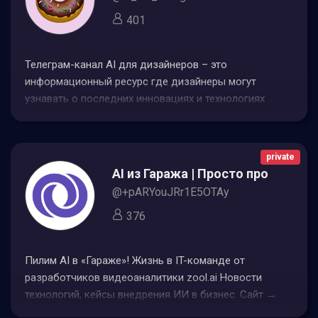
401
Телеграм-канал AI для дизайнеров – это
информационный ресурс где дизайнеры могут
узнавать о последних инновациях и технологиях
искусственного интеллекта применяемых в сфере
дизайна Канал предлагает учебные материалы
инструкции примеры проектов и обсуждения о том
private
как AI может трансформировать и улучшить процесс
AI из Гаража | Просто про ИИ в б
дизайна
@+pARYouJRr1E5OTAy
376
Пилим AI в «Гараже»! Жизнь в IT-команде от
разработчиков видеоаналитики zool.ai Новости
технологий, кейсы внедрения ИИ в бизнес. Сайт →
ссылка в профиле По всем вопросам о продукте →