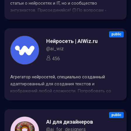
статьи о нейросетях и IT, но и сообщество
энтузиастов. Присоединяйся! 🙃По вопросам -
@telesement
public
Нейросеть | AIWiz.ru
@ai_wiz
456
Агрегатор нейросетей, специально созданный
адаптированный для создания текстов и
изображений любой сложности. Попробовать со
скидкой 30% по промо “FIRSTPAY” - ссылка в шапке
public
AI для дизайнеров
@ai_for_designers