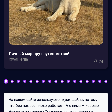
Личный маршрут путешествий
@wal_eriia
74
На нашем сайте используются куки-файлы, потому
Все права защищены © 2026
что без них всё плохо работает. А с ними — хорошо.
149/0/1
Нажмите на кнопку «Согласен», если согласны с