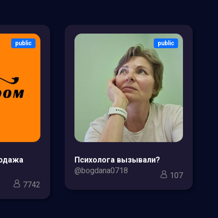
public
public
родажа
Психолога вызывали?
@bogdana0718
107
7742