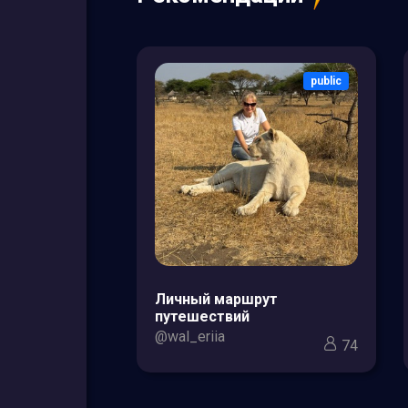
public
public
зоры товаров
Личный маршрут
кс для мам и
путешествий
@wal_eriia
74
3