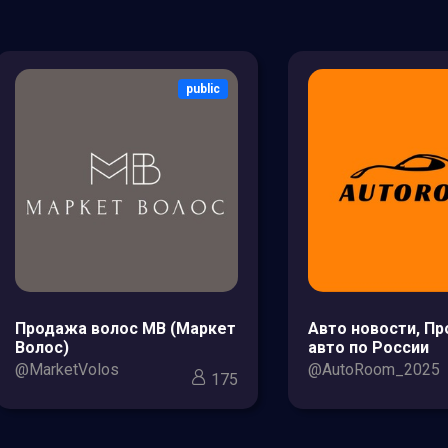
public
Продажа волос МВ (Маркет
Авто новости, П
Волос)
авто по России
@MarketVolos
@AutoRoom_2025
175