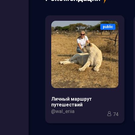
public
public
зоры товаров
Личный маршрут
кс для мам и
путешествий
@wal_eriia
74
3