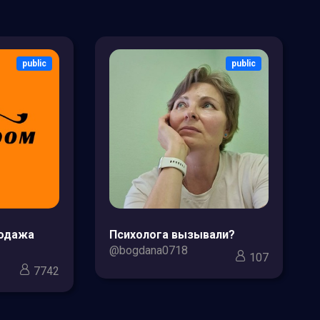
public
public
родажа
Психолога вызывали?
@bogdana0718
107
7742