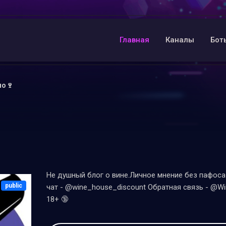
Главная
Каналы
Бот
но🍷
Не душный блог о вине.Личное мнение без пафоса 
public
чат - @wine_house_discount Обратная связь - @Wi
18+ 🔞