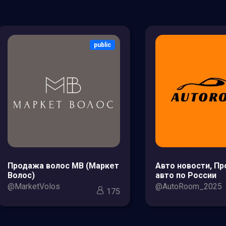
public
Продажа волос МВ (Маркет
Авто новости, П
Волос)
авто по России
@MarketVolos
@AutoRoom_2025
175