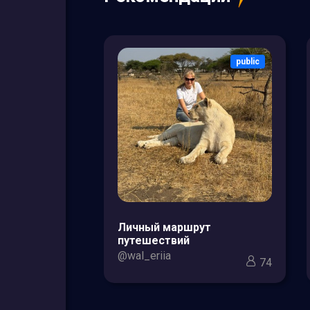
public
public
зоры товаров
Личный маршрут
кс для мам и
путешествий
@wal_eriia
74
3