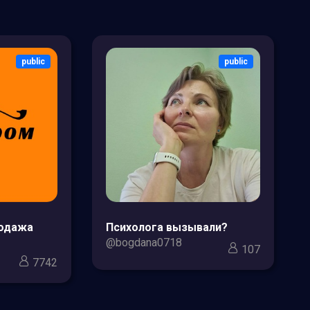
public
public
родажа
Психолога вызывали?
@bogdana0718
107
7742