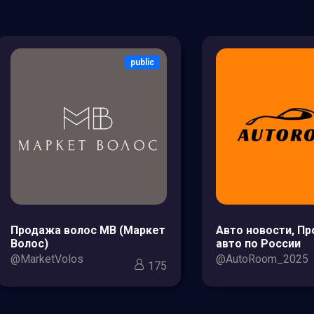
public
Продажа волос МВ (Маркет
Авто новости, П
Волос)
авто по России
@MarketVolos
@AutoRoom_2025
175