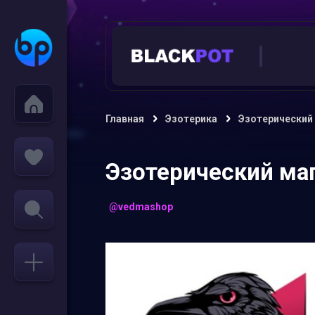
Главная
Эзотерика
Эзотерический
Эзотерический ма
@vedmashop