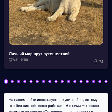
Личный маршрут путешествий
@wal_eriia
74
На нашем сайте используются куки-файлы, потому
Все права защищены © 2026
что без них всё плохо работает. А с ними — хорошо.
276/1/2
Нажмите на кнопку «Согласен», если согласны с