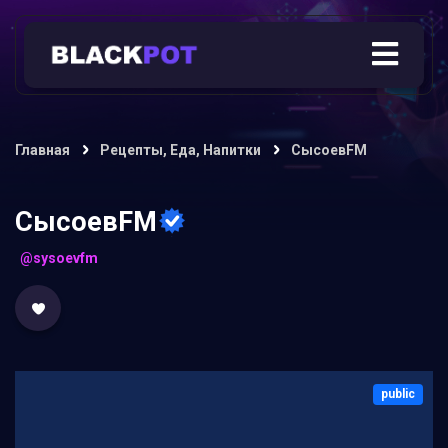
Главная
Рецепты, Еда, Напитки
СысоевFM
СысоевFM
@sysoevfm
public