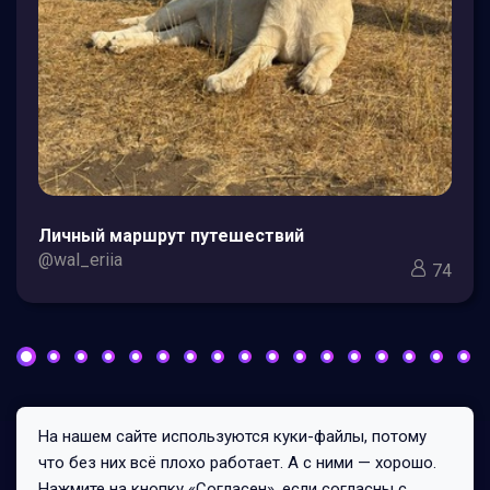
Личный маршрут путешествий
@wal_eriia
74
На нашем сайте используются куки-файлы, потому
Все права защищены © 2026
что без них всё плохо работает. А с ними — хорошо.
267/0/2
Нажмите на кнопку «Согласен», если согласны с