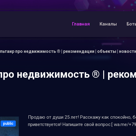
Главная
Каналы
Бот
ьтаир про недвижимость ®️ | рекомендации | объекты | новости
ро недвижимость ®️ | реко
Продаю от души 25 лет! Расскажу как спокойно, 
public
приветствуется! Напишите свой вопрос:[ wa.me/+7