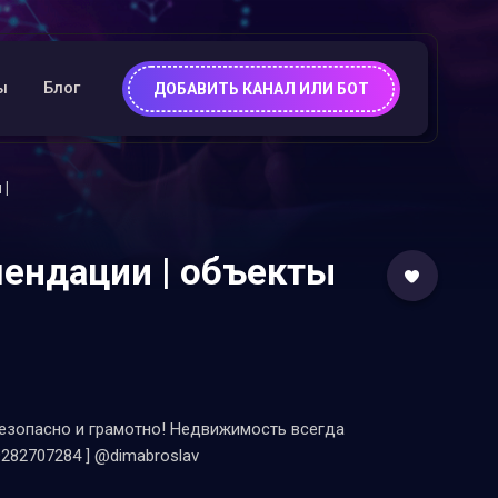
ы
Блог
ДОБАВИТЬ КАНАЛ ИЛИ БОТ
 |
мендации | объекты
безопасно и грамотно! Недвижимость всегда
9282707284 ] @dimabroslav