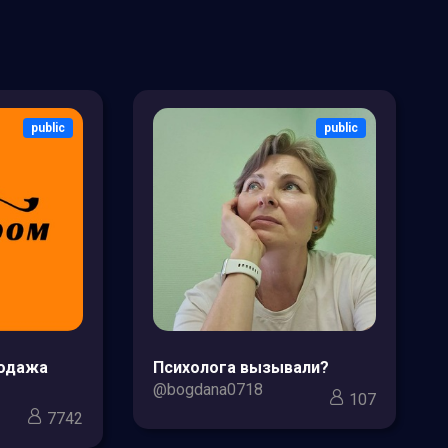
public
public
родажа
Психолога вызывали?
@bogdana0718
107
7742