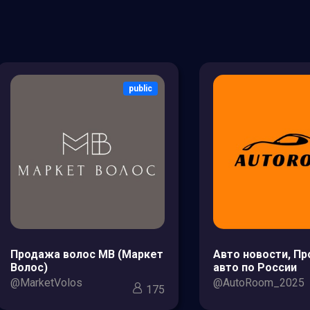
public
Продажа волос МВ (Маркет
Авто новости, П
Волос)
авто по России
@MarketVolos
@AutoRoom_2025
175