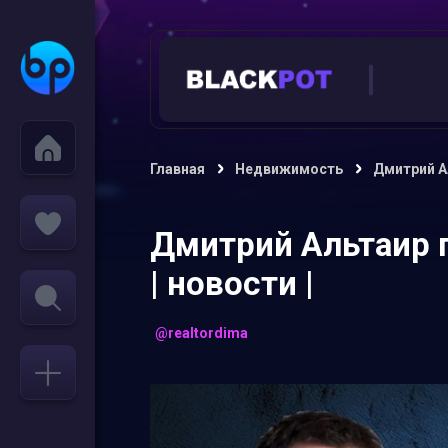
Главная
Недвижимость
Дмитрий Ал
Дмитрий Альтаир п
| новости |
@realtordima