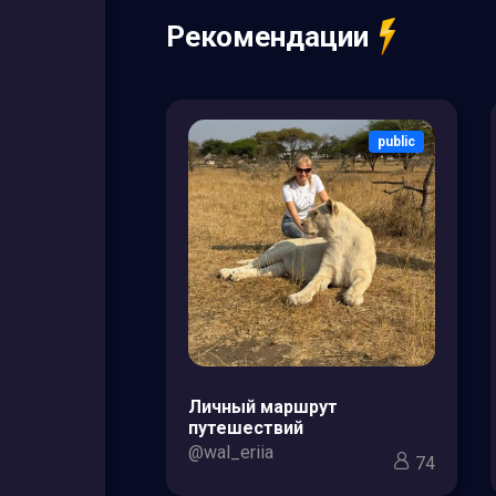
Рекомендации
public
public
зоры товаров
Личный маршрут
кс для мам и
путешествий
@wal_eriia
74
3