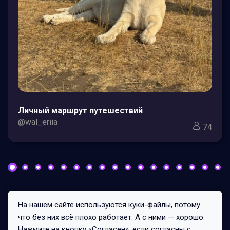
Личный маршрут путешествий
@wal_eriia
74
На нашем сайте используются куки-файлы, потому
Все права защищены © 2026
что без них всё плохо работает. А с ними — хорошо.
233/1/1
Нажмите на кнопку «Согласен», если согласны с