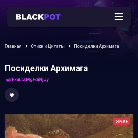
Главная
Стихи и Цитаты
Посиделки Архимага
Посиделки Архимага
@rFxuLIZMgFdiNjUy
private