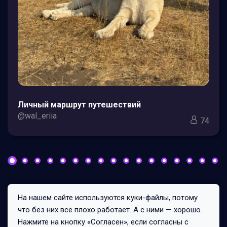
Личный маршрут путешествий
@wal_eriia
74
На нашем сайте используются куки-файлы, потому
Все права защищены © 2026
что без них всё плохо работает. А с ними — хорошо.
191/0/1
Нажмите на кнопку «Согласен», если согласны с