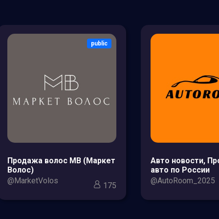
public
Продажа волос МВ (Маркет
Авто новости, П
Волос)
авто по России
@MarketVolos
@AutoRoom_2025
175