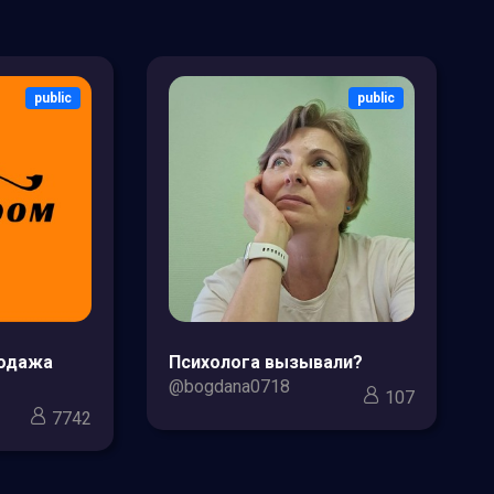
public
public
родажа
Психолога вызывали?
@bogdana0718
107
7742