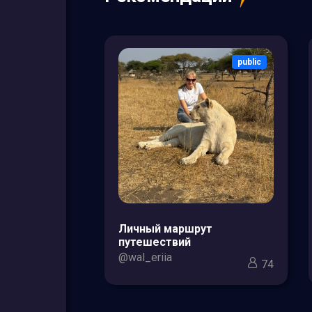
public
public
зоры товаров
Личный маршрут
кс для мам и
путешествий
@wal_eriia
74
3