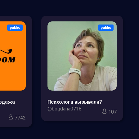
public
public
родажа
Психолога вызывали?
@bogdana0718
107
7742