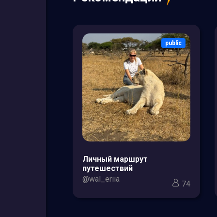
public
public
зоры товаров
Личный маршрут
кс для мам и
путешествий
@wal_eriia
74
3