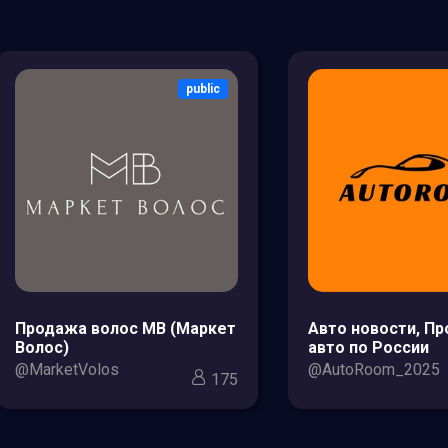
public
Продажа волос МВ (Маркет
Авто новости, П
Волос)
авто по России
@MarketVolos
@AutoRoom_2025
175