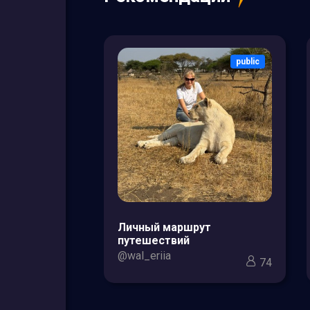
public
public
зоры товаров
Личный маршрут
кс для мам и
путешествий
@wal_eriia
74
3