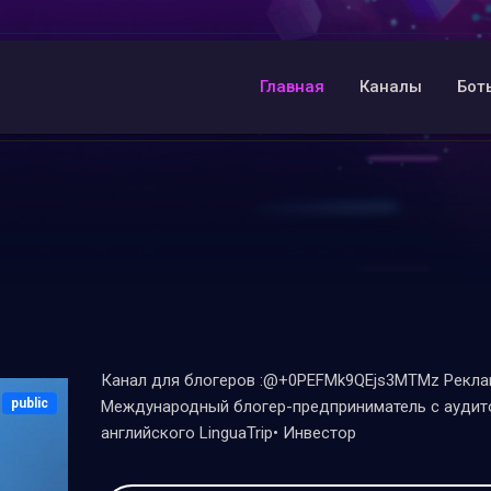
Главная
Каналы
Бот
Канал для блогеров :@+0PEFMk9QEjs3MTMz Реклам
public
Международный блогер-предприниматель с аудито
английского LinguaTrip• Инвестор