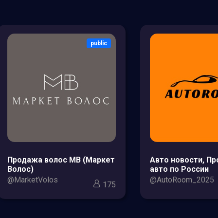
public
Продажа волос МВ (Маркет
Авто новости, П
Волос)
авто по России
@MarketVolos
@AutoRoom_2025
175