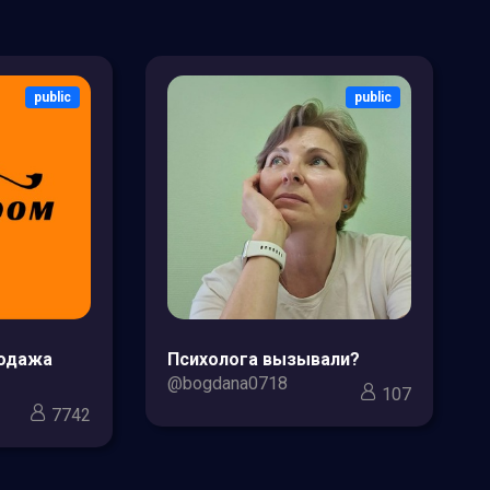
public
public
родажа
Психолога вызывали?
@bogdana0718
107
7742