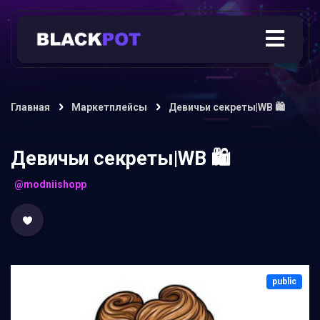
Главная
Маркетплейсы
Девичьи секреты|WB 🛍
Девичьи секреты|WB 🛍
@modniishopp
public