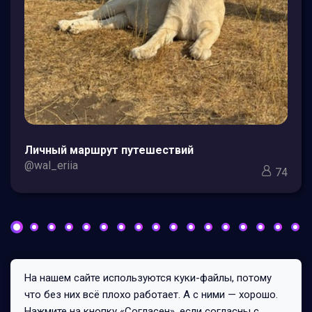
Личный маршрут путешествий
@wal_eriia
74
На нашем сайте используются куки-файлы, потому
Все права защищены © 2026
что без них всё плохо работает. А с ними — хорошо.
173/0/1
Нажмите на кнопку «Согласен», если согласны с