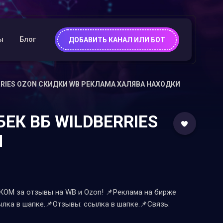
ы
Блог
ДОБАВИТЬ КАНАЛ ИЛИ БОТ
ERRIES OZON СКИДКИ WB РЕКЛАМА ХАЛЯВА НАХОДКИ
БЕК ВБ WILDBERRIES
И
М за отзывы на WB и Ozon! 📌Реклама на бирже
ылка в шапке.📌Отзывы: ссылка в шапке.📌Связь: