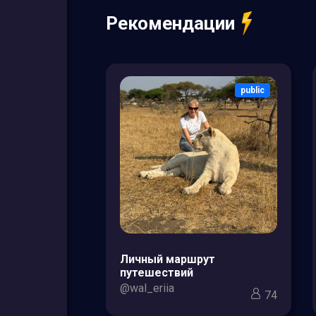
Рекомендации
public
public
зоры товаров
Личный маршрут
кс для мам и
путешествий
@wal_eriia
74
3