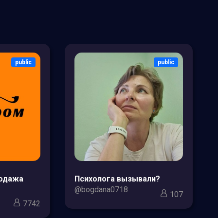
public
public
родажа
Психолога вызывали?
@bogdana0718
107
7742