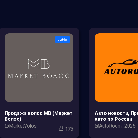
public
Продажа волос МВ (Маркет
Авто новости, П
Волос)
авто по России
@MarketVolos
@AutoRoom_2025
175