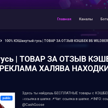
Главная
Каналы
Бот
100% КЭШанутый гусь | ТОВАР ЗА ОТЗЫВ КЭШБЕК ВБ WILDB
усь | ТОВАР ЗА ОТЗЫВ КЭШ
 РЕКЛАМА ХАЛЯВА НАХОДК
Здесь ты найдешь БЕСПЛАТНЫЕ товары с КЭШБЕКО
public
↓ссылка в шапке.📌Чат: ссылка в шапке.📌INFO: сс
@CashGoose