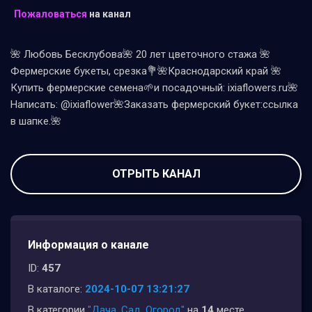
Пожаловаться
на канал
🌺 Любовь Бесклубова🌺 20 лет цветочного стажа 🌺
Фермерские букеты, срезка💐🌺Краснодарский край 🌺
Купить фермерские семена🌱и посадочный: ixiaflowers.ru🌺
Написать: @ixiaflower🌺Заказать фермерский букет:ссылка
в шапке.🌺
ОТРЫТЬ КАНАЛ
Информация о канале
ID:
457
В каталоге:
2024-10-07 13:21:27
В категории
"Дача, Сад, Огород"
на
14
месте