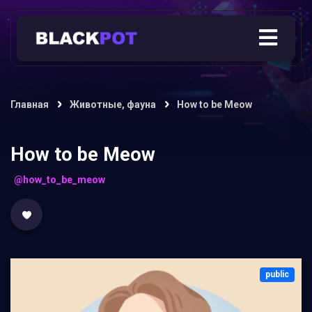
Главная
Животные, фауна
How to be Meow
How to be Meow
@how_to_be_meow
public