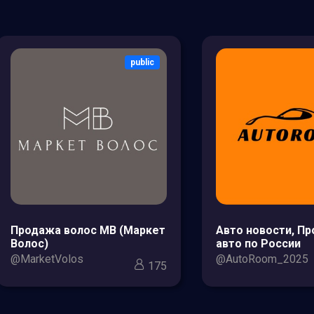
public
Продажа волос МВ (Маркет
Авто новости, П
Волос)
авто по России
@MarketVolos
@AutoRoom_2025
175