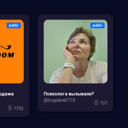
public
public
родажа
Психолога вызывали?
@bogdana0718
107
7742