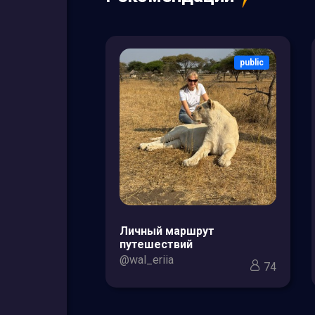
public
public
зоры товаров
Личный маршрут
кс для мам и
путешествий
@wal_eriia
74
3