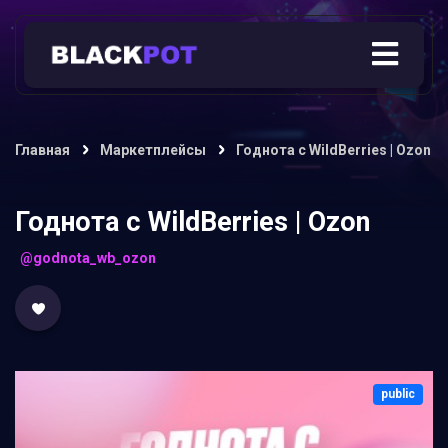
Главная
Маркетплейсы
Годнота с WildBerries | Ozon
Годнота с WildBerries | Ozon
@godnota_wb_ozon
public