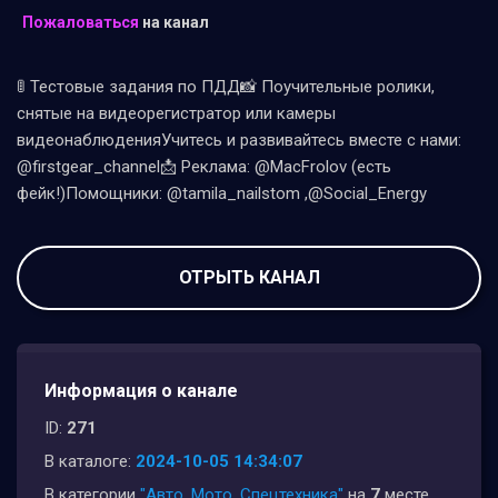
Пожаловаться
на канал
🚦 Тестовые задания по ПДД📸 Поучительные ролики,
снятые на видеорегистратор или камеры
видеонаблюденияУчитесь и развивайтесь вместе с нами:
@firstgear_channel📩 Реклама: @MacFrolov (есть
фейк!)Помощники: @tamila_nailstom ,@Social_Energy
ОТРЫТЬ КАНАЛ
Информация о канале
ID:
271
В каталоге:
2024-10-05 14:34:07
В категории
"Авто, Мото, Спецтехника"
на
7
месте