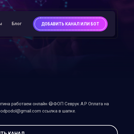
ы
Блог
ДОБАВИТЬ КАНАЛ ИЛИ БОТ
нтина работаем онлайн 😷ФОП Севрук А.Р Оплата на
oodpodol@gmail.com ссылка в шапке.
ТЬ КАНАЛ