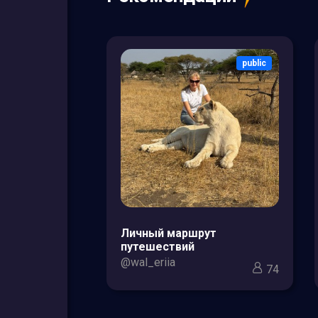
public
public
зоры товаров
Личный маршрут
кс для мам и
путешествий
@wal_eriia
74
3