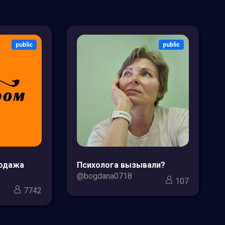
public
public
родажа
Психолога вызывали?
@bogdana0718
107
7742