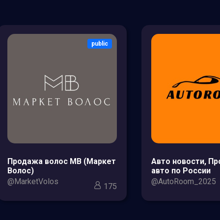
public
Продажа волос МВ (Маркет
Авто новости, П
Волос)
авто по России
@MarketVolos
@AutoRoom_2025
175