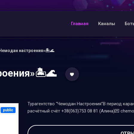
Главная
Каналы
Бот
Чемодан настроения»🏝🌊
роения»🏝🌊
Турагентство “Чемодан Настроения”В период кара
public
расчётный счёт +38(063)753 08 81 (Алина)💌 chem
ОТРЫ