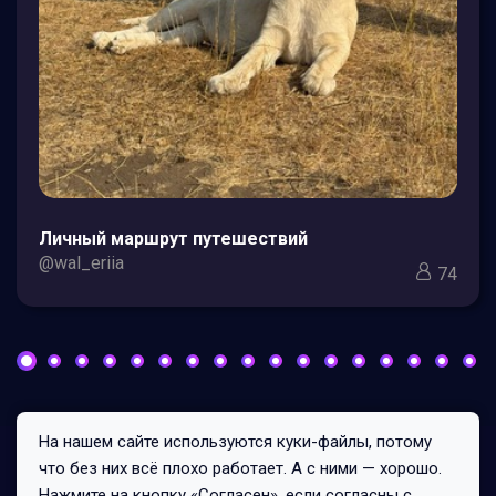
Личный маршрут путешествий
@wal_eriia
74
На нашем сайте используются куки-файлы, потому
Все права защищены © 2026
что без них всё плохо работает. А с ними — хорошо.
181/0/1
Нажмите на кнопку «Согласен», если согласны с