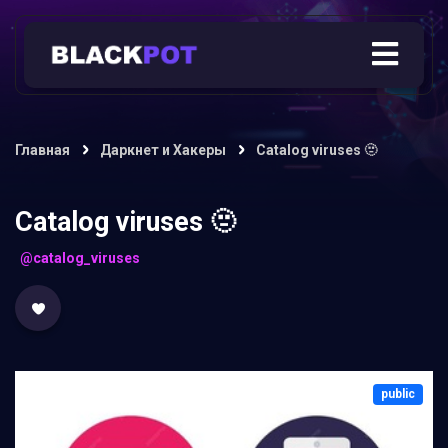
Главная
Даркнет и Хакеры
Catalog viruses 🫥
Catalog viruses 🫥
@catalog_viruses
public