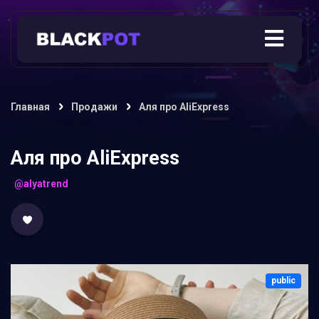
Главная
Продажи
Аля про AliExpress
Аля про AliExpress
@alyatrend
public