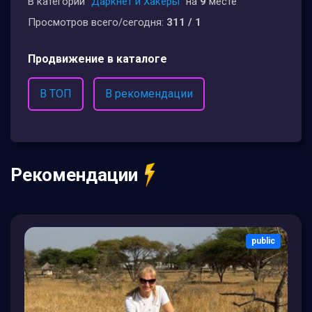
В категории
"Даркнет и Хакеры"
на
9
месте
Просмотров всего/сегодня:
311 / 1
Продвижение в каталоге
В ТОП
В рекомендации
Рекомендации
public