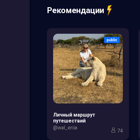
Рекомендации
public
public
зоры товаров
Личный маршрут
кс для мам и
путешествий
@wal_eriia
74
3