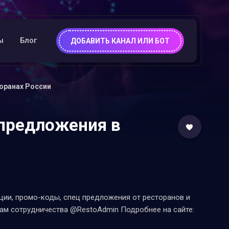
ы
Блог
ДОБАВИТЬ КАНАЛ ИЛИ БОТ
торанах России
цпредложения в
кции, промо-коды, спец предложения от ресторанов и
сам сотрудничества @RestoAdmin Подробнее на сайте: