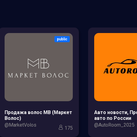
public
Продажа волос МВ (Маркет
Авто новости, П
Волос)
авто по России
@MarketVolos
@AutoRoom_2025
175