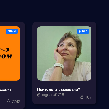
public
public
родажа
Психолога вызывали?
@bogdana0718
107
7742