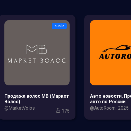
public
Продажа волос МВ (Маркет
Авто новости, П
Волос)
авто по России
@MarketVolos
@AutoRoom_2025
175