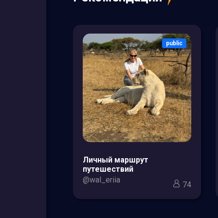
public
public
зоры товаров
Личный маршрут
кс для мам и
путешествий
@wal_eriia
74
3