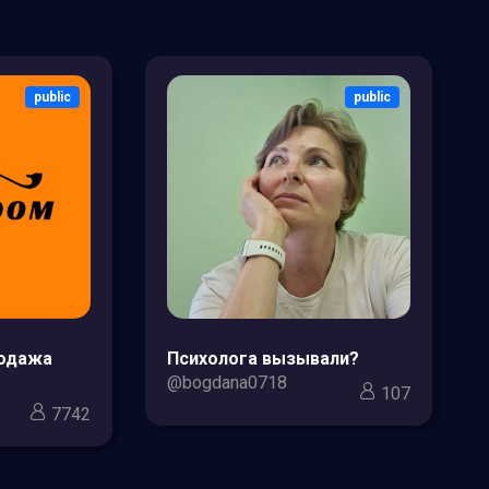
public
public
родажа
Психолога вызывали?
@bogdana0718
107
7742