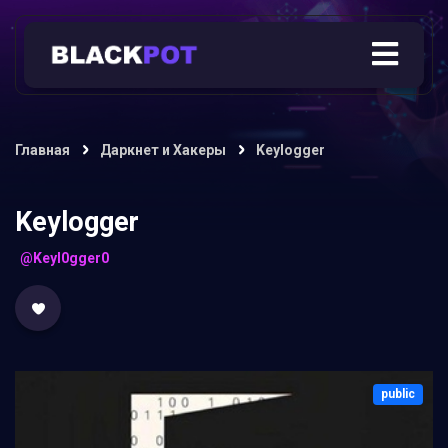
Главная
Даркнет и Хакеры
Keylogger
Keylogger
@Keyl0gger0
public