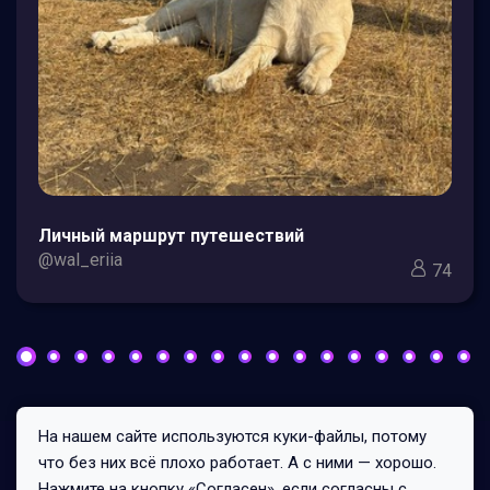
Личный маршрут путешествий
@wal_eriia
74
На нашем сайте используются куки-файлы, потому
Все права защищены © 2026
что без них всё плохо работает. А с ними — хорошо.
278/1/1
Нажмите на кнопку «Согласен», если согласны с