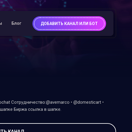
ы
Блог
ДОБАВИТЬ КАНАЛ ИЛИ БОТ
ochat Сотрудничество:@avemarco • @domesticart •
 шапке Биржа ссылка в шапке.
ТЬ КАНАЛ