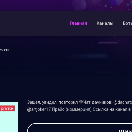
Главная
Каналы
Бот
ечты
Зашел, увидел, повторил 💚Чат дачников: @dachat
private
@artjoker17 Прайс (коммерция) Ссылка на канал в
ОТРЫ