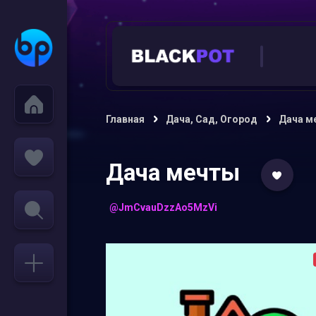
Главная
Дача, Сад, Огород
Дача м
Дача мечты
@JmCvauDzzAo5MzVi