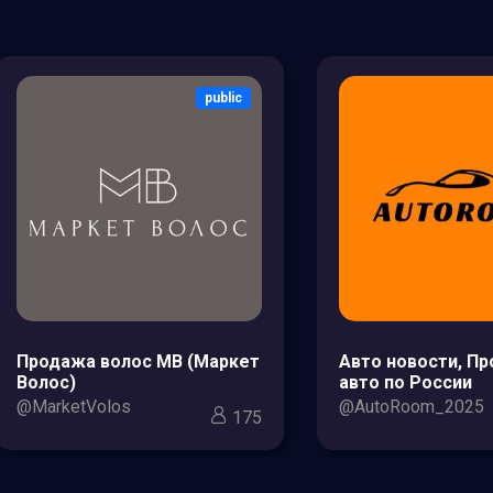
public
Продажа волос МВ (Маркет
Авто новости, П
Волос)
авто по России
@MarketVolos
@AutoRoom_2025
175