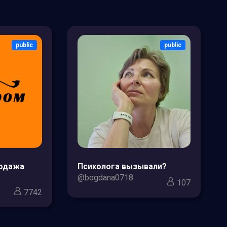
public
public
родажа
Психолога вызывали?
@bogdana0718
107
7742