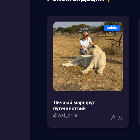
public
public
зоры товаров
Личный маршрут
кс для мам и
путешествий
@wal_eriia
74
3