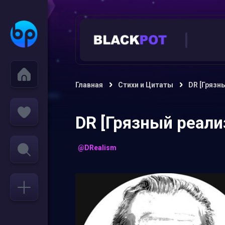
Главная
Стихи и Цитаты
DR [Грязн
DR [Грязный реали
@DRealism