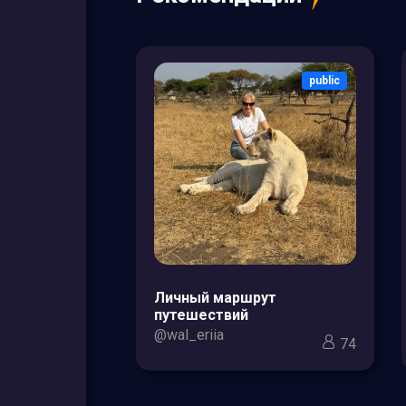
public
public
зоры товаров
Личный маршрут
кс для мам и
путешествий
@wal_eriia
74
3