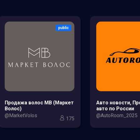
public
Продажа волос МВ (Маркет
Авто новости, П
Волос)
авто по России
@MarketVolos
@AutoRoom_2025
175