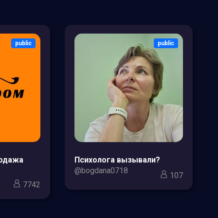
public
public
родажа
Психолога вызывали?
@bogdana0718
107
7742