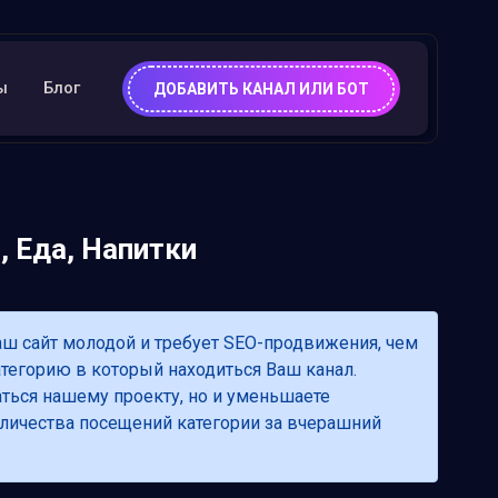
ы
Блог
ДОБАВИТЬ КАНАЛ ИЛИ БОТ
, Еда, Напитки
аш сайт молодой и требует SEO-продвижения, чем
атегорию в который находиться Ваш канал.
аться нашему проекту, но и уменьшаете
 количества посещений категории за вчерашний