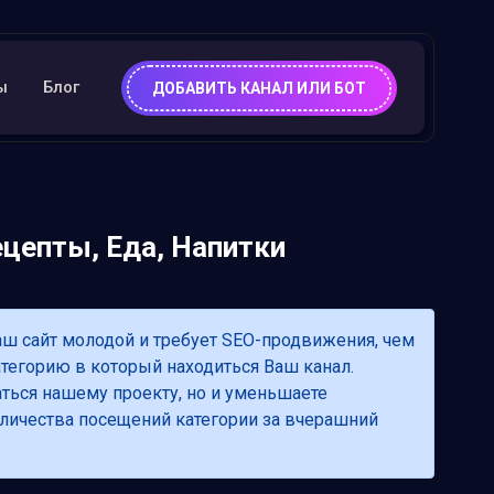
ы
Блог
ДОБАВИТЬ КАНАЛ ИЛИ БОТ
ецепты, Еда, Напитки
аш сайт молодой и требует SEO-продвижения, чем
атегорию в который находиться Ваш канал.
аться нашему проекту, но и уменьшаете
 количества посещений категории за вчерашний