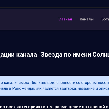
Главная
Каналы
Бот
ации канала "Звезда по имени Солн
каналы имеют больше вовлеченности со стороны посетите
ла в Рекомендациях является аватарка, название и описа
о всех категориях (в т.ч. размещение на главной с