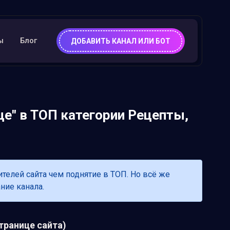
ы
Блог
ДОБАВИТЬ КАНАЛ ИЛИ БОТ
це" в ТОП категории Рецепты,
лей сайта чем поднятие в ТОП. Но всё же
ние канала.
транице сайта)