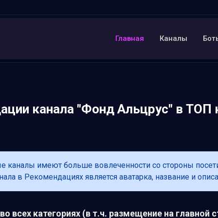
Главная
Каналы
Бот
ации канала "Фонд Альцрус" в ТОП 
каналы имеют больше вовлеченности со стороны посетите
ла в Рекомендациях является аватарка, название и описа
о всех категориях (в т.ч. размещение на главной с