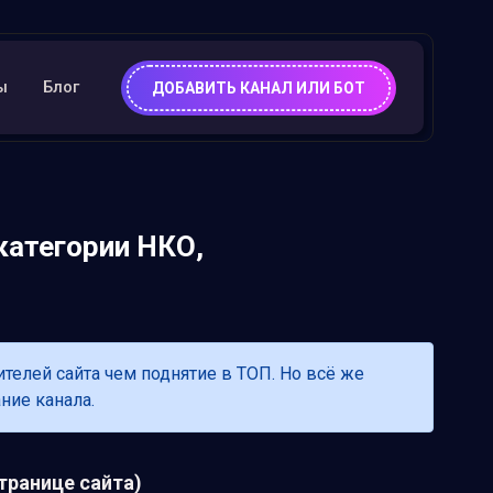
ы
Блог
ДОБАВИТЬ КАНАЛ ИЛИ БОТ
категории НКО,
лей сайта чем поднятие в ТОП. Но всё же
ние канала.
транице сайта)