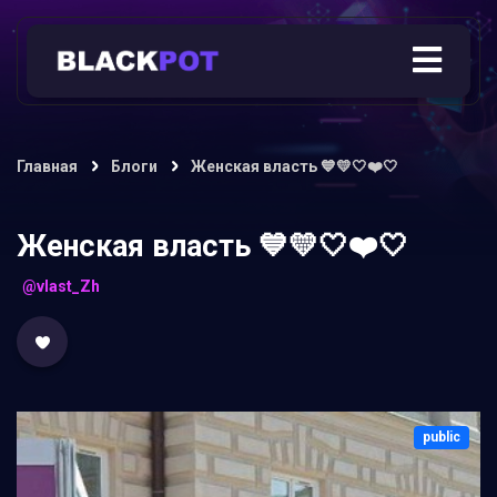
Главная
Блоги
Женская власть 💙💛🤍❤️🤍
Женская власть 💙💛🤍❤️🤍
@vlast_Zh
public