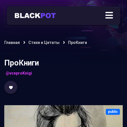
Главная
Стихи и Цитаты
ПроКниги
ПроКниги
@vceproKnigi
public