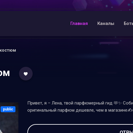
Главная
Каналы
Бот
 костюм
юм
Привет, я – Лена, твой парфюмерный гид 🫶✨ Со
public
оригинальный парфюм дешевле, чем в магазине✍️ 
ОТРЫ