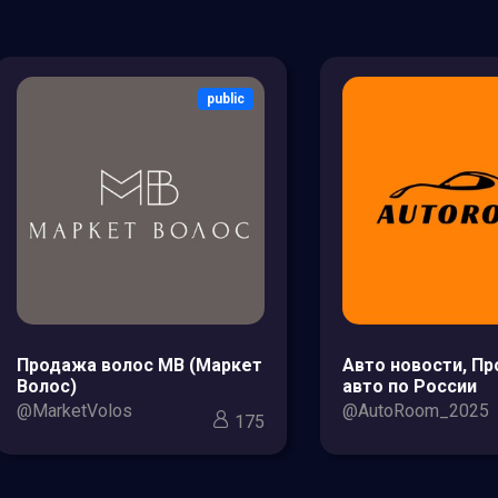
public
Продажа волос МВ (Маркет
Авто новости, П
Волос)
авто по России
@MarketVolos
@AutoRoom_2025
175