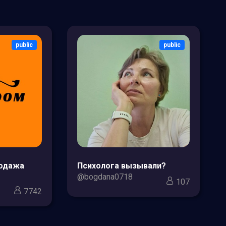
public
public
родажа
Психолога вызывали?
@bogdana0718
107
7742