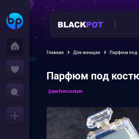
Главная
Для женщин
Парфюм под
Парфюм под кост
@parfumcostum