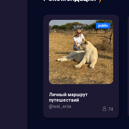
public
public
зоры товаров
Личный маршрут
кс для мам и
путешествий
@wal_eriia
74
3