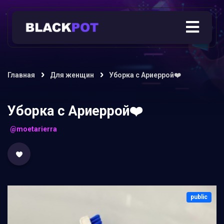
Главная
Для женщин
Уборка с Ариеррой❤️
Уборка с Ариеррой❤️
@moetarierra
public