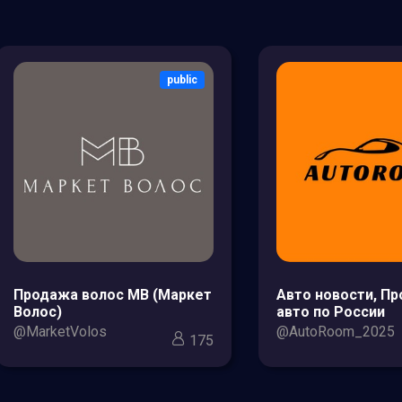
public
Продажа волос МВ (Маркет
Авто новости, П
Волос)
авто по России
@MarketVolos
@AutoRoom_2025
175