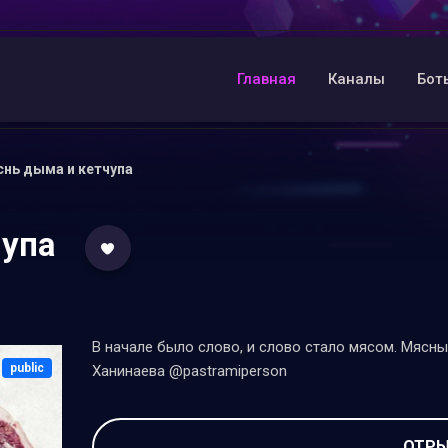
Главная
Каналы
Бот
снь дыма и кетчупа
чупа
В начале было слово, и слово стало мясом. Мясн
public
Ханинаева @pastramiperson
ОТРЫ