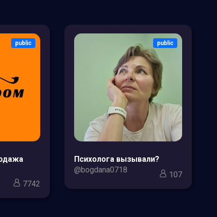
public
public
родажа
Психолога вызывали?
@bogdana0718
107
7742