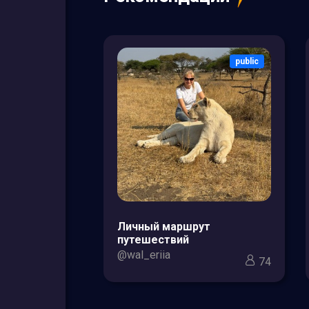
public
public
зоры товаров
Личный маршрут
кс для мам и
путешествий
@wal_eriia
74
3