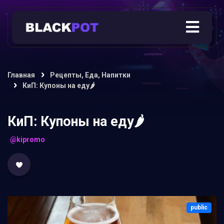
Главная
Рецепты, Еда, Напитки
КиП: Купоны на еду🌶
КиП: Купоны на еду🌶
@kipromo
public