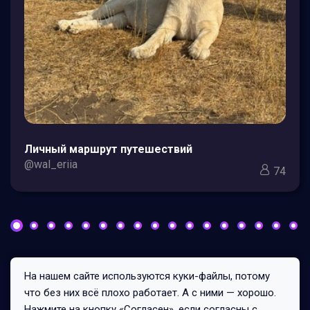
Личный маршрут путешествий
@wal_eriia
74
На нашем сайте используются куки-файлы, потому
Все права защищены © 2026
что без них всё плохо работает. А с ними — хорошо.
161/1/1
Нажмите на кнопку «Согласен», если согласны с