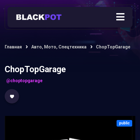
Главная
Авто, Мото, Спецтехника
ChopTopGarage
ChopTopGarage
@choptopgarage
public