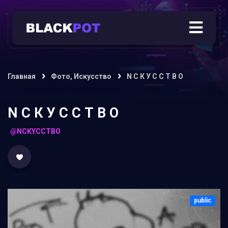
Главная
Фото, Искусство
N С К У С С Т В О
N С К У С С Т В О
@NCKYCCTBO
public