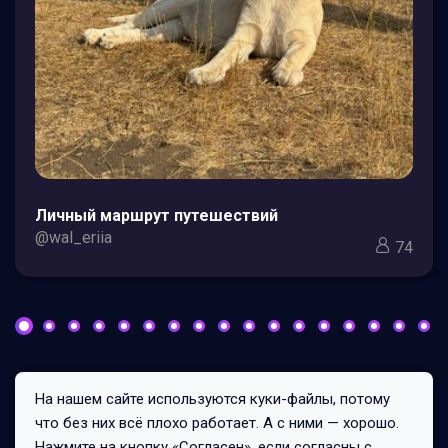
Личный маршрут путешествий
@wal_eriia
74
На нашем сайте используются куки-файлы, потому
Все права защищены © 2026
что без них всё плохо работает. А с ними — хорошо.
252/0/3
Нажмите на кнопку «Согласен», если согласны с